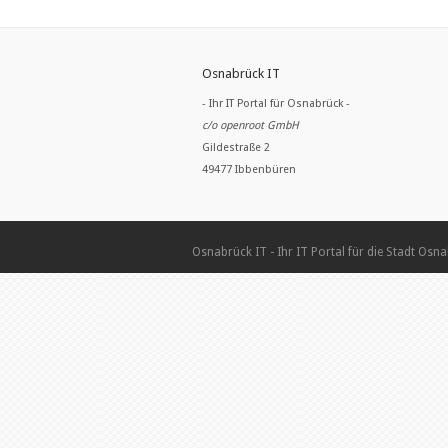
Osnabrück IT
- Ihr IT Portal für Osnabrück -
c/o openroot GmbH
Gildestraße 2
49477 Ibbenbüren
Osnabrück IT - Ihr IT Portal für die Stadt Osn